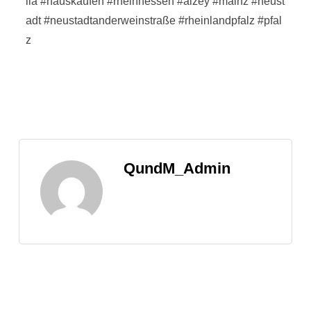
lla
#hauskaufen
#rheinhessen
#alzey
#mainz
#neust
adt
#neustadtanderweinstraße
#rheinlandpfalz
#pfal
z
QundM_Admin