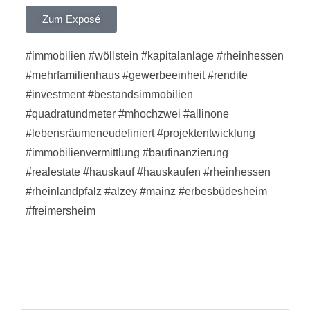
Zum Exposé
#immobilien
#wöllstein
#kapitalanlage
#rheinhessen
#mehrfamilienhaus
#gewerbeeinheit
#rendite
#investment
#bestandsimmobilien
#quadratundmeter
#mhochzwei
#allinone
#lebensräumeneudefiniert
#projektentwicklung
#immobilienvermittlung
#baufinanzierung
#realestate
#hauskauf
#hauskaufen
#rheinhessen
#rheinlandpfalz
#alzey
#mainz
#erbesbüdesheim
#freimersheim