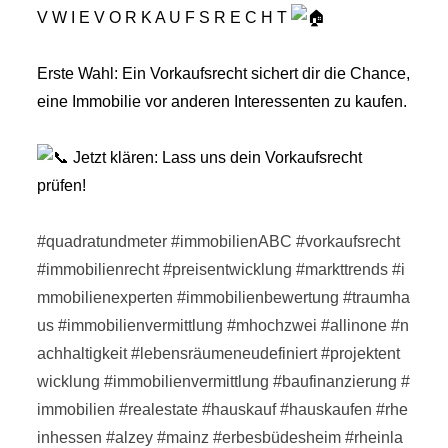
V W I E V O R K A U F S R E C H T
⠀⠀⠀⠀⠀⠀⠀⠀⠀
Erste Wahl: Ein Vorkaufsrecht sichert dir die Chance,
eine Immobilie vor anderen Interessenten zu kaufen.
⠀⠀⠀⠀⠀⠀⠀⠀⠀
Jetzt klären: Lass uns dein Vorkaufsrecht
prüfen!
⠀⠀⠀⠀⠀⠀⠀⠀⠀
#quadratundmeter
#immobilienABC
#vorkaufsrecht
#immobilienrecht
#preisentwicklung
#markttrends
#i
mmobilienexperten
#immobilienbewertung
#traumha
us
#immobilienvermittlung
#mhochzwei
#allinone
#n
achhaltigkeit
#lebensräumeneudefiniert
#projektent
wicklung
#immobilienvermittlung
#baufinanzierung
#
immobilien
#realestate
#hauskauf
#hauskaufen
#rhe
inhessen
#alzey
#mainz
#erbesbüdesheim
#rheinla