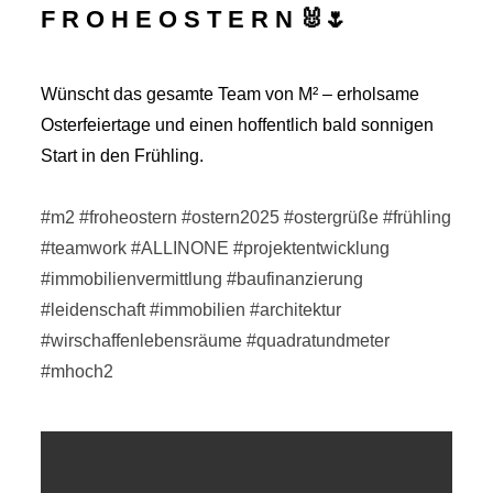
F R O H E O S T E R N 🐰🌷
Wünscht das gesamte Team von M² – erholsame
Osterfeiertage und einen hoffentlich bald sonnigen
Start in den Frühling.
#m2
#froheostern
#ostern2025
#ostergrüße
#frühling
#teamwork
#ALLINONE
#projektentwicklung
#immobilienvermittlung
#baufinanzierung
#leidenschaft
#immobilien
#architektur
#wirschaffenlebensräume
#quadratundmeter
#mhoch2