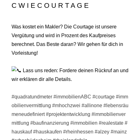
C W I E C O U R T A G E
Was kostet ein Makler? Die Courtage ist unsere
Vergütung und wird in Prozent des Kaufpreises
berechnet. Das Beste daran? Wir gehen für dich in
Vorleistung!
Lass uns reden: Fordere deinen Rückruf an und
wir erklären dir alle Details.
#quadratundmeter
#immobilienABC
#courtage
#imm
obilienvermittlung
#mhochzwei
#allinone
#lebensräu
meneudefiniert
#projektentwicklung
#immobilienver
mittlung
#baufinanzierung
#immobilien
#realestate
#
hauskauf
#hauskaufen
#rheinhessen
#alzey
#mainz