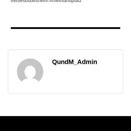
#erbesbüdesheim
#rheinlandpfalz
QundM_Admin